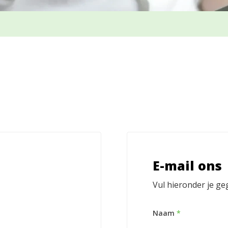
E-mail ons
Vul hieronder je ge
Naam
*