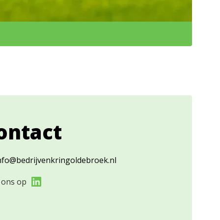
ontact
nfo@bedrijvenkringoldebroek.nl
 ons op