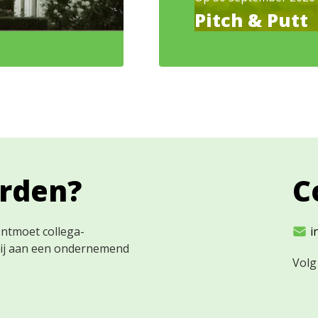
Pitch & Putt
orden?
C
Ontmoet collega-
i
bij aan een ondernemend
Volg