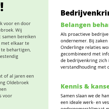
!
Bedrijvenkr
rk voor en door
Belangen beha
broek. Wij
Als proactieve bedrijv
: samen bereiken
ondernemer. Bij zaken 
 met elkaar te
Onderlinge relaties wo
 te behartigen,
gecombineerd met info
estendig
de bedrijvenkring zich
verstandhouding met 
 of al jaren een
ring Oldebroek
Kennis & kans
een
s voor
Samen slaan we de ha
een ideale werk- en v
ondernemersklimaat me