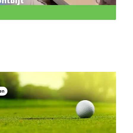
ntbijt
en