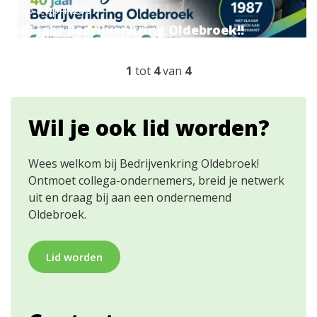
Op
8 april 2027
40 jaar Bedrijvenkring Oldebroek!!
1
tot
4
van
4
Wil je ook lid worden?
Wees welkom bij Bedrijvenkring Oldebroek!
Ontmoet collega-ondernemers, breid je netwerk
uit en draag bij aan een ondernemend
Oldebroek.
Lid worden