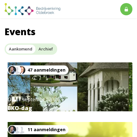
Events
Aankomend
Archief
47 aanmeldingen
Op
17 september 2026
BKO-dag
11 aanmeldingen