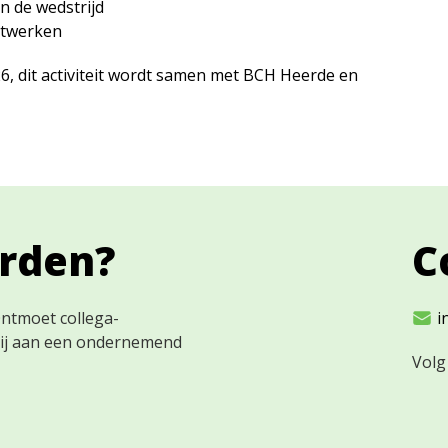
an de wedstrijd
etwerken
, dit activiteit wordt samen met BCH Heerde en
orden?
C
Ontmoet collega-
i
bij aan een ondernemend
Volg