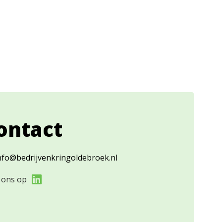
ontact
nfo@bedrijvenkringoldebroek.nl
 ons op