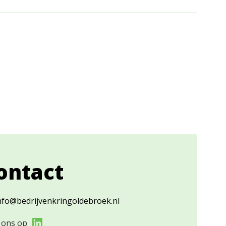
ontact
nfo@bedrijvenkringoldebroek.nl
 ons op