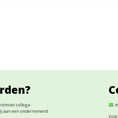
orden?
C
Ontmoet collega-
i
bij aan een ondernemend
Volg